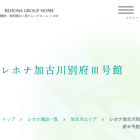
REHONA GROUP HOME
精神・知的障がい者グループホーム レホナ
神戸エリア
明石エリア
加古川エリア
レホナ加古川別府Ⅲ号館
姫路エリア
空室施設一覧
トップ
>
レホナ施設一覧
>
加古川エリア
>
レホナ加古川別
府Ⅲ号館