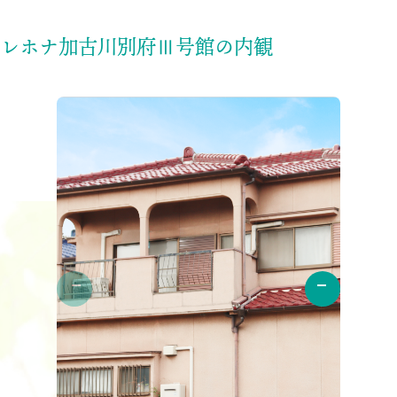
レホナ加古川別府Ⅲ号館の内観