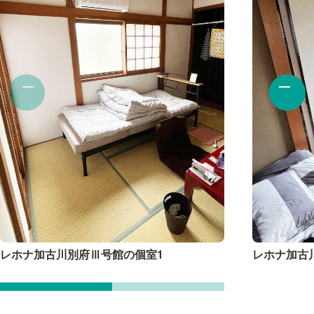
レホナ加古川別府Ⅲ号館の個室1
レホナ加古